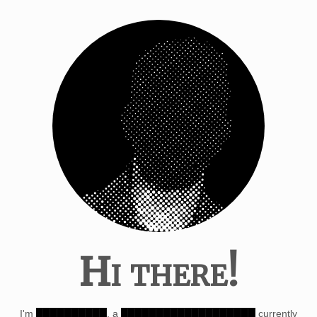
Hi there!
I'm
██████████
, a
███████████████████
currently