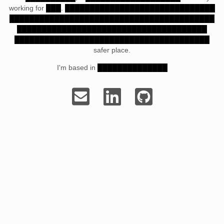
working for
███
.
█​██████​█████​███████​████████​███​
███​███​████████​████████​█████​██​██​████​███​███​
███​███​███​██████​██​████​██████​██​██​█​███​███​
█████​█​███​███​███​█​██​██​████​██​█​███​██​████​█​██
safer place.
I'm based in
██████████████